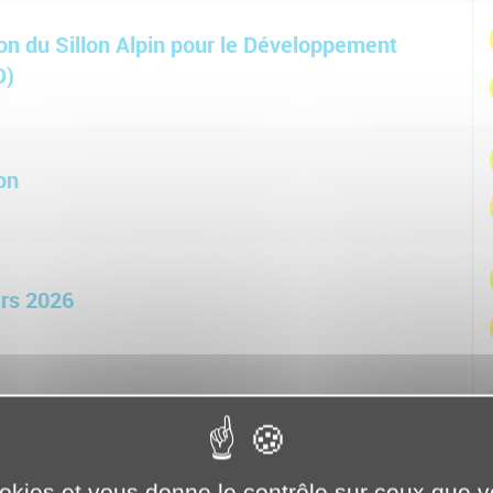
on du Sillon Alpin pour le Développement
D)
on
ars 2026
s délibérations du conseil du 02 février 2026
ookies et vous donne le contrôle sur ceux que 