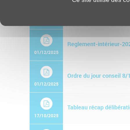
Ordre du jour conseil du
27/01/2026
Reglement-intérieur-20
01/12/2025
Ordre du jour conseil 8
01/12/2025
Tableau récap délibérat
17/10/2025