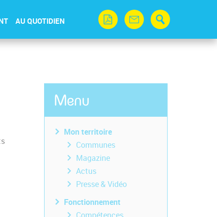
NT
AU QUOTIDIEN
Menu
Mon territoire
ts
Communes
Magazine
Actus
Presse & Vidéo
Fonctionnement
Compétences