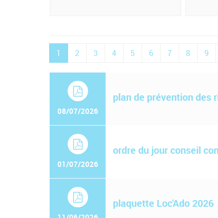
1
2
3
4
5
6
7
8
9
plan de prévention des 
08/07/2026
ordre du jour conseil co
01/07/2026
plaquette Loc'Ado 2026
11/06/2026