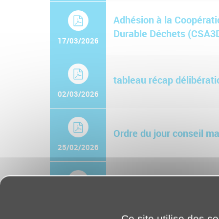
Adhésion à la Coopérati
Durable Déchets (CSA3
17/03/2026
tableau récap délibérati
02/03/2026
Ordre du jour conseil m
25/02/2026
Tableau récapitulatif de
19/02/2026
Ce site utilise des c